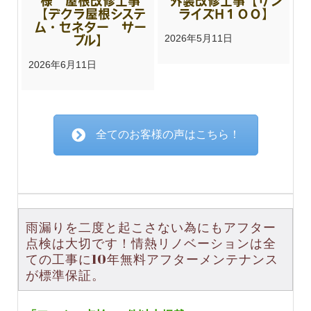
様 屋根改修工事
外装改修工事【サン
柴原正明
【デクラ屋根システ
ライズH１００】
ム・セネター サー
ブル】
2026年5月11日
2026年6月11日
対応がとても早くてお仕事も丁寧でとても良い助か
りました、また何かの時にはお世話になろうと思い
全てのお客様の声はこちら！
ます。
TAKE
雨漏りを二度と起こさない為にもアフター
点検は大切です！情熱リノベーションは全
すべてのレビューを見る
ての工事に10年無料アフターメンテナンス
が標準保証。