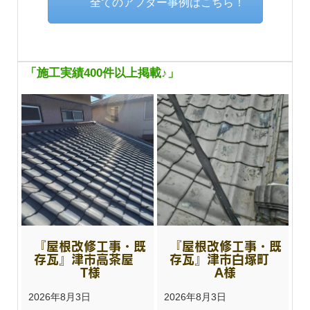
全てのアフター事例はこちら！
「施工実績400件以上掲載♪」
『屋根改修工事・既
『屋根改修工事・既
存瓦』津市高茶屋
存瓦』津市白塚町
T様
A様
2026年8月3日
2026年8月3日