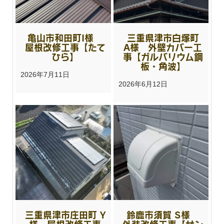
他の箇所で修理が必要な際はお願いします。
Moto
亀山市和田町I様
三重県津市白塚町
屋根改修工事【たて
A様 外壁カバー工
ひら】
事【ガルバリウム鋼
板・角波】
2026年7月11日
2026年6月12日
家の屋根がズレているのを発見し、「このままだと
雨漏りして大変なことになる…！」と焦っていまし
た。どの業者に相談すればいいか悩んでいたとき、
ふとラジオ番組で耳にした情熱リノベーションさん
のことを思い出しました。「見積もり無料」と言っ
ていたのを思い出し、とりあえず電話してみること
に。 結果、大正解でした！対応も丁寧で安心感があ
続きを読む
り、現地調...
三重県津市庄田町 Y
鈴鹿市須賀 S様