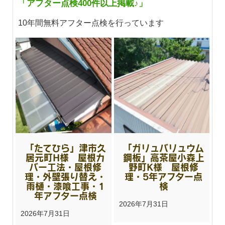
「アフター点検400件以上掲載♪」
10年間無料アフター点検を行っています
「たてひら」津市久
「ガリュバリュウム
居元町H様 屋根カ
鋼板」高茶屋小森上
バー工法・屋根修
野町K様 屋根修
理・外壁張り替え・
理・5年アフター点
雨樋・漆喰工事・1
検
年アフター点検
2026年7月31日
2026年7月31日