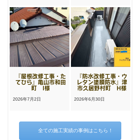
『屋根改修工事・た
『防水改修工事・ウ
てひら』亀山市和田
レタン塗膜防水』津
町 I様
市久居野村町 H様
2026年7月2日
2026年6月30日
全ての施工実績の事例はこちら！