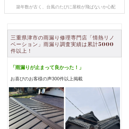
築年数が古く、台風のたびに屋根が飛ばないか心配
で、葺き替え工事をお願いしました。工事はきれい
に仕上がり、これからは台風の時も以前より安心し
て過ごせそうです。ありがとうございました。
三重県津市の雨漏り修理専門店「情熱リノ
ベーション」雨漏り調査実績は累計5000
Mana Ito
件以上！
「雨漏りが止まって良かった！」
お喜びのお客様の声300件以上掲載
ベランダの床がベコベコしてきていて、エアコンの
室外機も傾いてきてたし、軒天も落ちてきていた状
態でしたので修理をお願いしました。 2〜3点修理方
法で提案もいただき納得の上での工事でしたが、想
像以上の出来上がりで非常に満足しています。 また