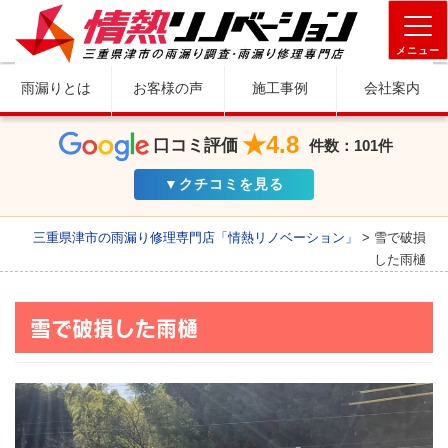
メニュー
雨漏りとは
お客様の声
施工事例
会社案内
★4.8
口コミ評価
件数：101件
▼クチコミを見る
三重県津市の雨漏り修理専門店「情熱リノベーション」
>
雪で破損
した雨樋
雪で破損した雨樋