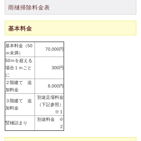
雨樋掃除料金表
基本料金
基本料金（50
70,000円
ｍ未満）
50ｍを超える
場合１ｍごと
300円
に
２階建て 追
8,000円
加料金
別途足場料金
３階建て 追
（下記参照）
加料金
※１
別途料金 ※
竪樋詰まり
２