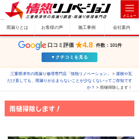
メニュー
雨漏りとは
お客様の声
施工事例
会社案内
★4.8
口コミ評価
件数：101件
▼クチコミを見る
三重県津市の雨漏り修理専門店「情熱リノベーション」
>
屋根や瓦
だけ直しても、雨漏りが止まらないことが少なくないってご存知です
か？
>
雨樋掃除します！
雨樋掃除します！