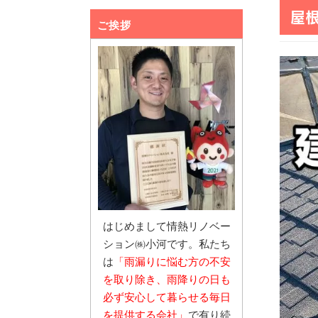
屋
ご挨拶
はじめまして情熱リノベー
ション㈱小河です。私たち
は
「雨漏りに悩む
方の不安
を取り除き、雨降りの日も
必ず安心し
て暮らせる毎日
を提供する会社」
で有り続