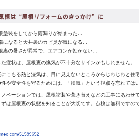
気棟は“屋根リフォームのきっかけ”に
根塗装をしてから雨漏りが始まった…
場になると天井裏のカビ臭が気になる…
根裏の暑さが異常で、エアコンが効かない…
した症状は、屋根裏の換気が不十分なサインかもしれません。
裏にこもる熱と湿気は、目に見えないところからじわじわと住
適性や安全性を守るためには、「換気」という視点を忘れては
リノベーションでは、屋根塗装や葺き替えなどの工事にあわせ
まずは屋根裏の状態を知ることが大切です。点検は無料ですの
/vimeo.com/51589652