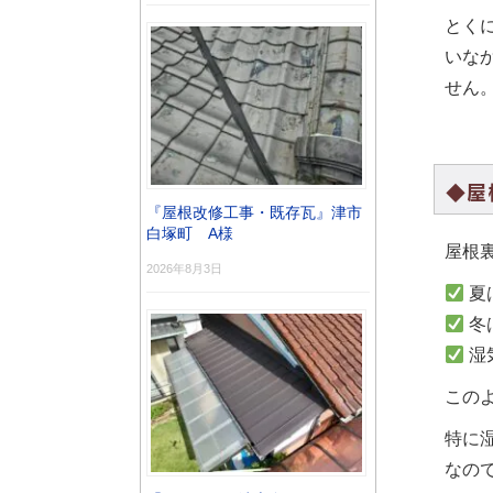
とく
いな
せん
◆屋
『屋根改修工事・既存瓦』津市
白塚町 A様
屋根
2026年8月3日
夏
冬
湿
この
特に
なの