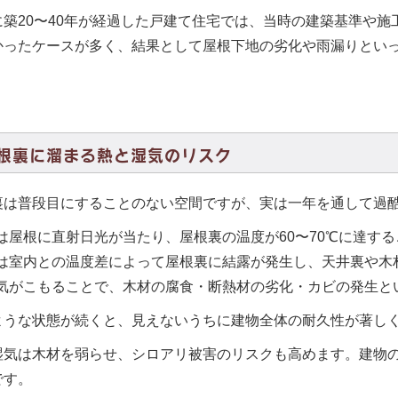
に築20〜40年が経過した戸建て住宅では、当時の建築基準や
かったケースが多く、結果として屋根下地の劣化や雨漏りとい
。
根裏に溜まる熱と湿気のリスク
裏は普段目にすることのない空間ですが、実は一年を通して過
は屋根に直射日光が当たり、屋根裏の温度が60〜70℃に達す
は室内との温度差によって屋根裏に結露が発生し、天井裏や木
気がこもることで、木材の腐食・断熱材の劣化・カビの発生と
ような状態が続くと、見えないうちに建物全体の耐久性が著し
湿気は木材を弱らせ、シロアリ被害のリスクも高めます。建物
です。