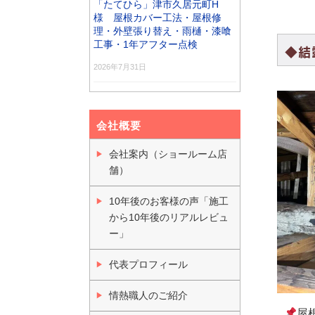
「たてひら」津市久居元町H
様 屋根カバー工法・屋根修
理・外壁張り替え・雨樋・漆喰
工事・1年アフター点検
◆結
2026年7月31日
会社概要
会社案内（ショールーム店
舗）
10年後のお客様の声「施工
から10年後のリアルレビュ
ー」
代表プロフィール
情熱職人のご紹介
屋