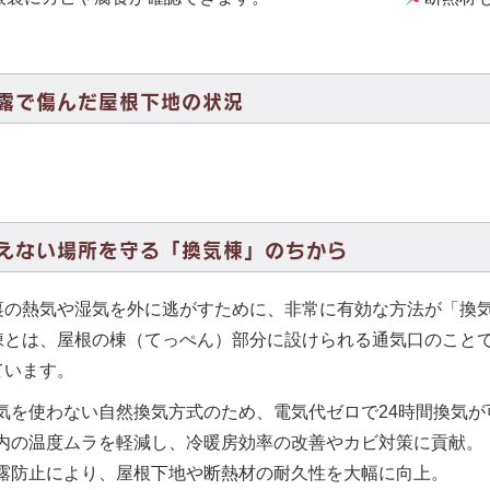
露で傷んだ屋根下地の状況
えない場所を守る「換気棟」のちから
裏の熱気や湿気を外に逃がすために、非常に有効な方法が「換
棟とは、屋根の棟（てっぺん）部分に設けられる通気口のこと
ています。
気を使わない自然換気方式のため、電気代ゼロで24時間換気が
内の温度ムラを軽減し、冷暖房効率の改善やカビ対策に貢献。
露防止により、屋根下地や断熱材の耐久性を大幅に向上。