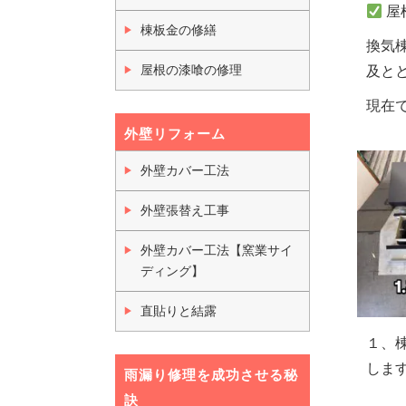
屋
棟板金の修繕
換気
屋根の漆喰の修理
及と
現在
外壁リフォーム
外壁カバー工法
外壁張替え工事
外壁カバー工法【窯業サイ
ディング】
直貼りと結露
１、
しま
雨漏り修理を成功させる秘
訣