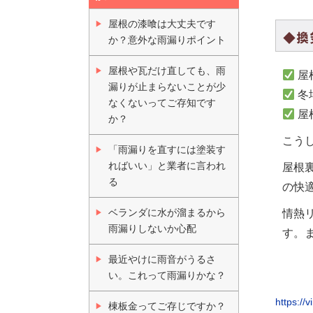
屋根の漆喰は大丈夫です
◆換
か？意外な雨漏りポイント
屋根や瓦だけ直しても、雨
屋
漏りが止まらないことが少
冬
なくないってご存知です
屋
か？
こう
「雨漏りを直すには塗装す
ればいい」と業者に言われ
屋根
る
の快
ベランダに水が溜まるから
情熱
雨漏りしないか心配
す。
最近やけに雨音がうるさ
い。これって雨漏りかな？
https:/
棟板金ってご存じですか？