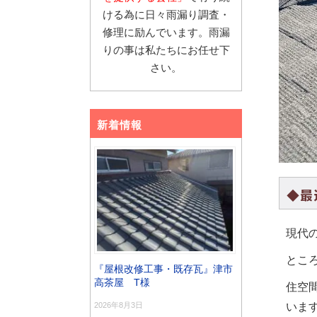
ける為に日々雨漏り調査・
修理に励んでいます。雨漏
りの事は私たちにお任せ下
さい。
新着情報
◆最
現代
とこ
『屋根改修工事・既存瓦』津市
高茶屋 T様
住空
2026年8月3日
いま