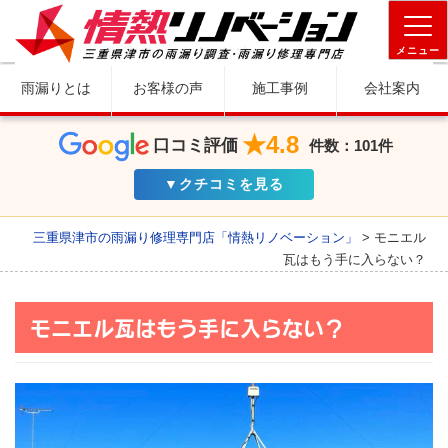
メニュー
雨漏りとは
お客様の声
施工事例
会社案内
★4.8
口コミ評価
件数：101件
▼クチコミを見る
三重県津市の雨漏り修理専門店「情熱リノベーション」
>
モニエル
瓦はもう手に入らない？
モニエル瓦はもう手に入らない？