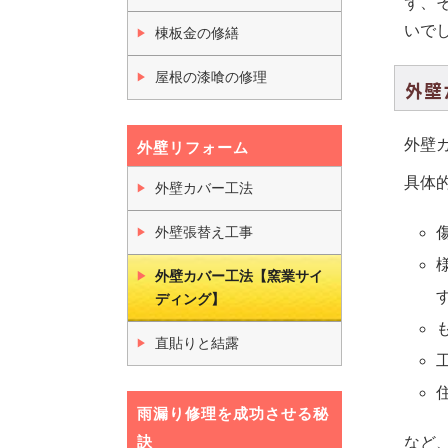
ず、
いで
棟板金の修繕
屋根の漆喰の修理
外壁
外壁
外壁リフォーム
具体
外壁カバー工法
外壁張替え工事
外壁カバー工法【窯業サイ
ディング】
直貼りと結露
雨漏り修理を成功させる秘
訣
など