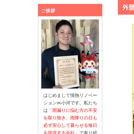
外
ご挨拶
はじめまして情熱リノベー
ション㈱小河です。私たち
は
「雨漏りに悩む
方の不安
を取り除き、雨降りの日も
必ず安心し
て暮らせる毎日
を提供する会社」
で有り続