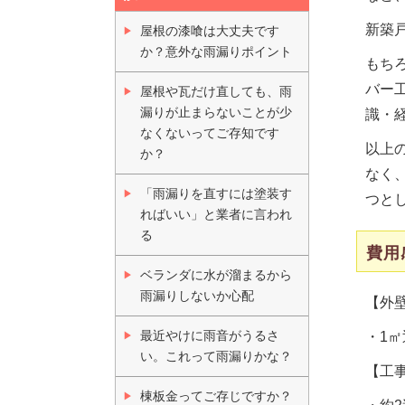
新築
屋根の漆喰は大丈夫です
か？意外な雨漏りポイント
もち
バー
屋根や瓦だけ直しても、雨
漏りが止まらないことが少
識・
なくないってご存知です
以上
か？
なく
「雨漏りを直すには塗装す
つと
ればいい」と業者に言われ
る
費用
ベランダに水が溜まるから
雨漏りしないか心配
【外
最近やけに雨音がうるさ
・1㎡
い。これって雨漏りかな？
【工
棟板金ってご存じですか？