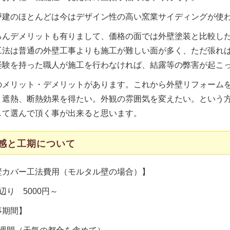
戸建のほとんどは今はデザイン性の高い窯業サイディングが使
ろんデメリットも有りまして、価格の面では外壁塗装と比較し
工法は普通の外壁工事よりも施工が難しい面が多く、ただ張れ
経験を持った職人が施工を行わなければ、結露等の弊害が起こ
のメリット・デメリットがあります。これから外壁リフォーム
、遮熱、断熱効果を得たい。外観の雰囲気を変えたい。という
して選んで頂く事が出来ると思います。
感と工期について
壁カバー工法費用（モルタル壁の場合）】
辺り 5000円～
事期間】