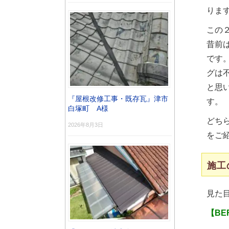
りま
この
昔前
です
グは
と思
『屋根改修工事・既存瓦』津市
す。
白塚町 A様
どち
2026年8月3日
をご
施工
見た
【BE