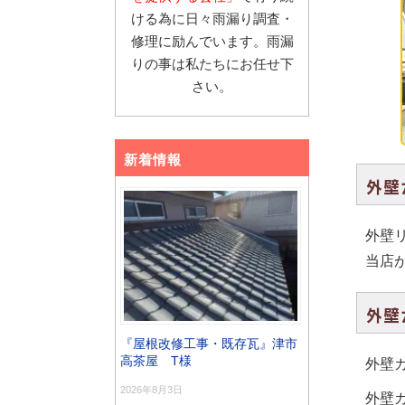
ける為に日々雨漏り調査・
修理に励んでいます。雨漏
りの事は私たちにお任せ下
さい。
新着情報
外壁
外壁
当店
外壁
『屋根改修工事・既存瓦』津市
高茶屋 T様
外壁
2026年8月3日
外壁