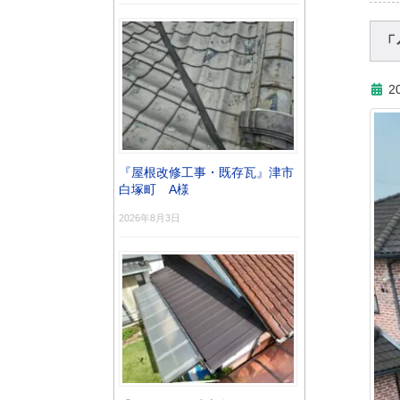
「
2
『屋根改修工事・既存瓦』津市
白塚町 A様
2026年8月3日