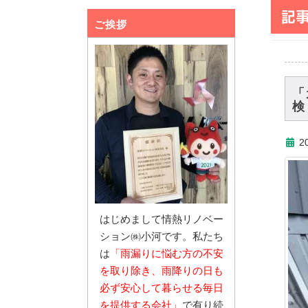
記
ご挨拶
「
検
2
はじめまして情熱リノベー
ション㈱小河です。私たち
は
「雨漏りに悩む
方の不安
を取り除き、雨降りの日も
必ず安心し
て暮らせる毎日
を提供する会社」
で有り続