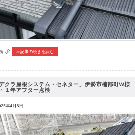
類.
≫記事の続きを読む
デクラ屋根システム・セネター」伊勢市楠部町W様
・１年アフター点検
025年4月8日