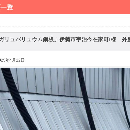
事一覧
ガリュバリュウム鋼板」伊勢市宇治今在家町I様 外
025年4月12日