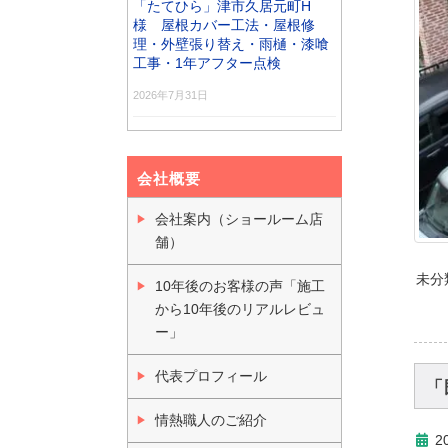
「たてひら」津市久居元町H
様 屋根カバー工法・屋根修
理・外壁張り替え・雨樋・漆喰
工事・1年アフター点検
2026年7月31日
会社概要
会社案内（ショールーム店
舗）
未分
10年後のお客様の声「施工
から10年後のリアルレビュ
ー」
代表プロフィール
「
情熱職人のご紹介
2