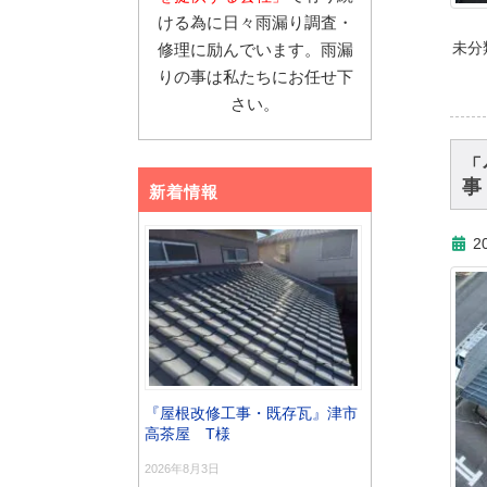
ける為に日々雨漏り調査・
未分
修理に励んでいます。雨漏
りの事は私たちにお任せ下
さい。
「
事
新着情報
2
『屋根改修工事・既存瓦』津市
高茶屋 T様
2026年8月3日