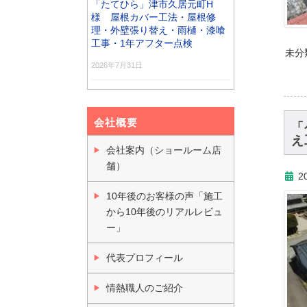
「たてひら」津市久居元町H
様 屋根カバー工法・屋根修
理・外壁張り替え・雨樋・漆喰
工事・1年アフター点検
未分
2026年7月31日
会社概要
「
え
会社案内（ショールーム店
舗）
2
10年後のお客様の声「施工
から10年後のリアルレビュ
ー」
代表プロフィール
情熱職人のご紹介