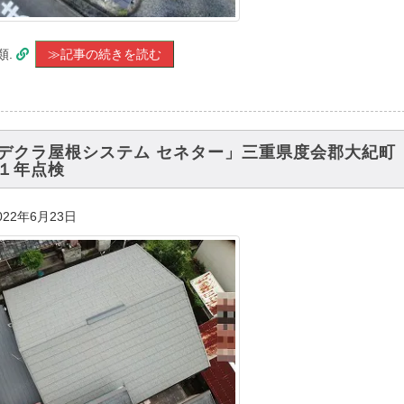
類.
≫記事の続きを読む
デクラ屋根システム セネター」三重県度会郡大紀町
１年点検
022年6月23日