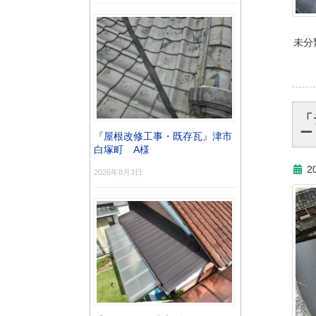
未分
「
ー
『屋根改修工事・既存瓦』津市
白塚町 A様
2
2026年8月3日