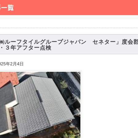
事一覧
㈱ルーフタイルグループジャパン セネター」度会
・３年アフター点検
025年2月4日