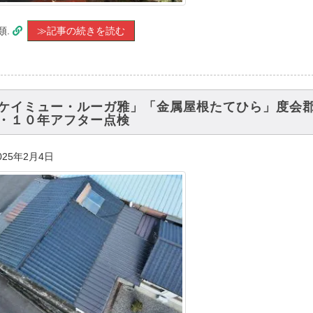
類.
≫記事の続きを読む
ケイミュー・ルーガ雅」「金属屋根たてひら」度会郡
・１０年アフター点検
025年2月4日