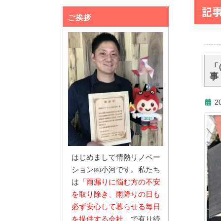
記
ご挨拶
「
事
2
はじめまして情熱リノベー
ション㈱小河です。私たち
は
「雨漏りに悩む
方の不安
を取り除き、雨降りの日も
必ず安心し
て暮らせる毎日
を提供する会社」
で有り続