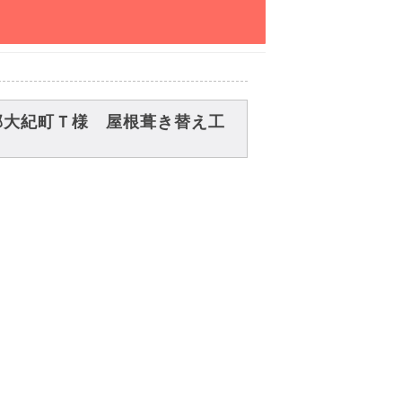
郡大紀町Ｔ様 屋根葺き替え工