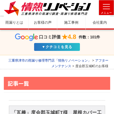
メニュー
雨漏りとは
お客様の声
施工事例
会社案内
★4.8
口コミ評価
件数：101件
▼クチコミを見る
三重県津市の雨漏り修理専門店「情熱リノベーション」
>
アフター
メンテナンス
>
度会郡玉城町のお客様
記事一覧
「瓦棒」度会郡玉城町T様 屋根カバー工