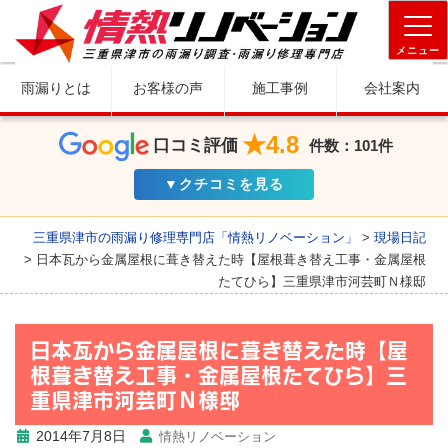
メニュー
雨漏りとは
お客様の声
施工事例
会社案内
★4.8
口コミ評価
件数：101件
▼クチコミを見る
三重県津市の雨漏り修理専門店「情熱リノベーション」
>
現場日記
>
日本瓦から金属屋根に葺き替えた時【屋根葺き替え工事・金属屋根
たてひら】三重県津市河芸町Ｎ様邸
日本瓦から金属屋根に葺き替えた時【屋
根葺き替え工事・金属屋根たてひら】三
重県津市河芸町Ｎ様邸
2014年7月8日
情熱リノベーション