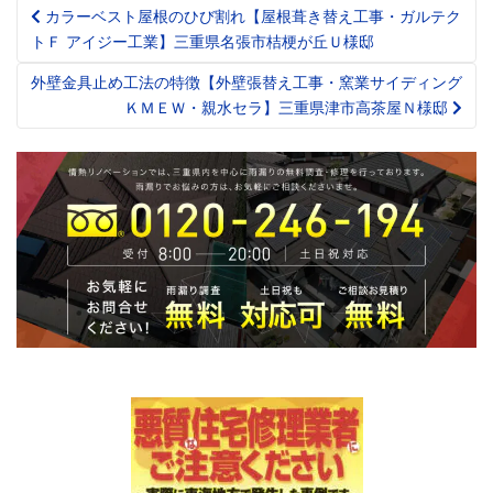
カラーベスト屋根のひび割れ【屋根葺き替え工事・ガルテク
Post
トＦ アイジー工業】三重県名張市桔梗が丘Ｕ様邸
navigation
外壁金具止め工法の特徴【外壁張替え工事・窯業サイディング
ＫＭＥＷ・親水セラ】三重県津市高茶屋Ｎ様邸