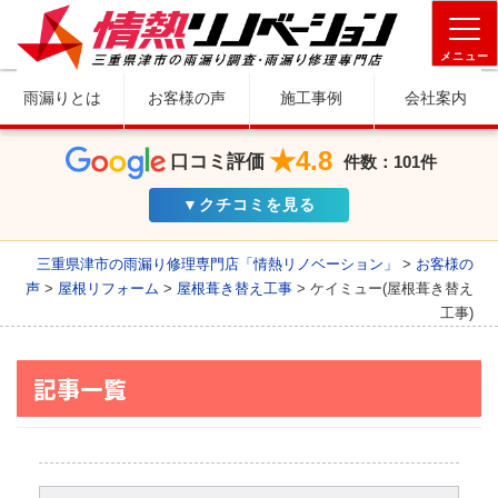
メニュー
雨漏りとは
お客様の声
施工事例
会社案内
★4.8
口コミ評価
件数：101件
▼クチコミを見る
三重県津市の雨漏り修理専門店「情熱リノベーション」
>
お客様の
声
>
屋根リフォーム
>
屋根葺き替え工事
>
ケイミュー(屋根葺き替え
工事)
記事一覧