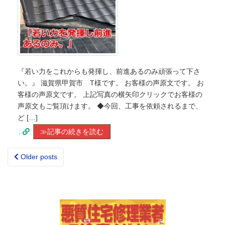
『若い力をこれからも発揮し、前進あるのみ頑張って下さ
い。』 滋賀県甲賀市 T様です。 お客様の声原文です。 お
客様の声原文です。 上記写真の横矢印クリックでお客様の
声原文もご覧頂けます。 ◆今回、工事を依頼されるまで、
ど […]
.
≫記事の続きを読む
Older posts
Posts
navigation