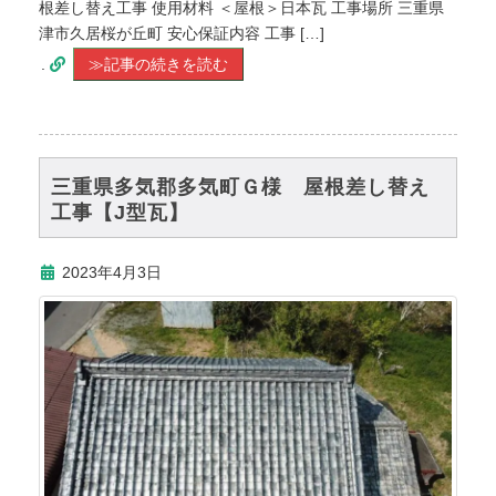
根差し替え工事 使用材料 ＜屋根＞日本瓦 工事場所 三重県
津市久居桜が丘町 安心保証内容 工事 […]
.
≫記事の続きを読む
三重県多気郡多気町Ｇ様 屋根差し替え
工事【J型瓦】
2023年4月3日