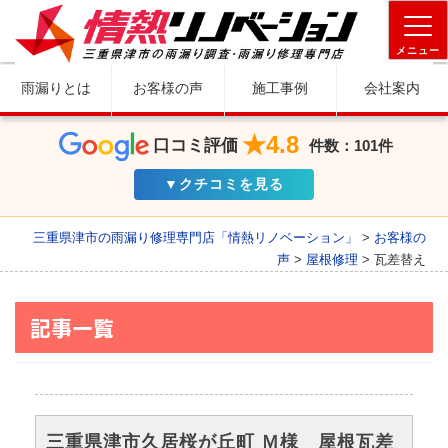
メニュー
雨漏りとは
お客様の声
施工事例
会社案内
★4.8
口コミ評価
件数：101件
▼クチコミを見る
三重県津市の雨漏り修理専門店「情熱リノベーション」
>
お客様の
声
>
屋根修理
>
瓦差替え
記事一覧
三重県津市久居桜が丘町 Ｍ様 屋根瓦差