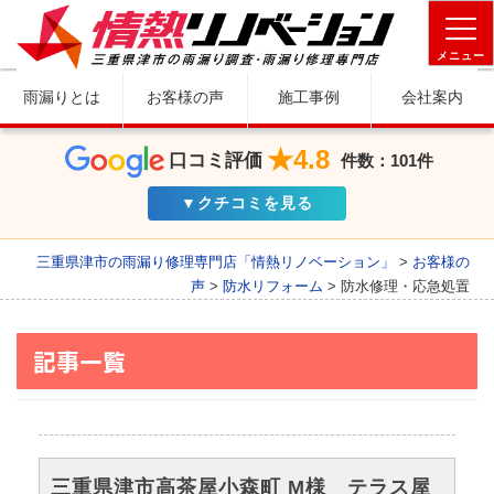
メニュー
雨漏りとは
お客様の声
施工事例
会社案内
★4.8
口コミ評価
件数：101件
▼クチコミを見る
三重県津市の雨漏り修理専門店「情熱リノベーション」
>
お客様の
声
>
防水リフォーム
>
防水修理・応急処置
記事一覧
三重県津市高茶屋小森町 M様 テラス屋