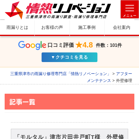
メニュー
雨漏りとは
お客様の声
施工事例
会社案内
★4.8
口コミ評価
件数：101件
▼クチコミを見る
三重県津市の雨漏り修理専門店「情熱リノベーション」
>
アフター
メンテナンス
>
外壁修理
記事一覧
「モルタル」津市片田井戸町T様 外壁修