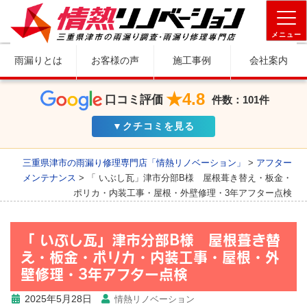
メニュー
雨漏りとは
お客様の声
施工事例
会社案内
★4.8
口コミ評価
件数：101件
▼クチコミを見る
三重県津市の雨漏り修理専門店「情熱リノベーション」
>
アフター
メンテナンス
>
「 いぶし瓦」津市分部B様 屋根葺き替え・板金・
ポリカ・内装工事・屋根・外壁修理・3年アフター点検
「 いぶし瓦」津市分部B様 屋根葺き替
え・板金・ポリカ・内装工事・屋根・外
壁修理・3年アフター点検
2025年5月28日
情熱リノベーション