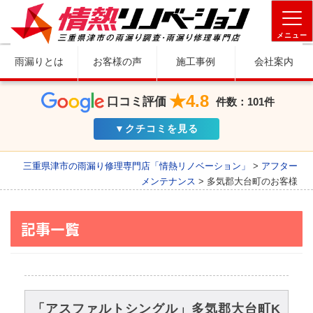
メニュー
雨漏りとは
お客様の声
施工事例
会社案内
★4.8
口コミ評価
件数：101件
▼クチコミを見る
三重県津市の雨漏り修理専門店「情熱リノベーション」
>
アフター
メンテナンス
>
多気郡大台町のお客様
記事一覧
「アスファルトシングル」多気郡大台町K