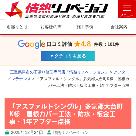
メニュー
雨漏りとは
お客様の声
施工事例
会社案内
★4.8
口コミ評価
件数：101件
▼クチコミを見る
三重県津市の雨漏り修理専門店「情熱リノベーション」
>
アフター
メンテナンス
>
「アスファルトシングル」多気郡大台町K様 屋根カ
バー工法・防水・板金工事・1年アフター点検
「アスファルトシングル」多気郡大台町
K様 屋根カバー工法・防水・板金工
事・1年アフター点検
2025年12月24日
情熱リノベーション