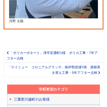
河野 太陽
「ポリカーボネート」津市安濃町U様 ポリカ工事・7年ア
Post
フター点検
navigation
「ケイミュー コロニアルグラッサ」南伊勢宿浦Y様 屋根葺
き替え工事・5年アフター点検
市町村別カテゴリ
三重郡川越町のお客様