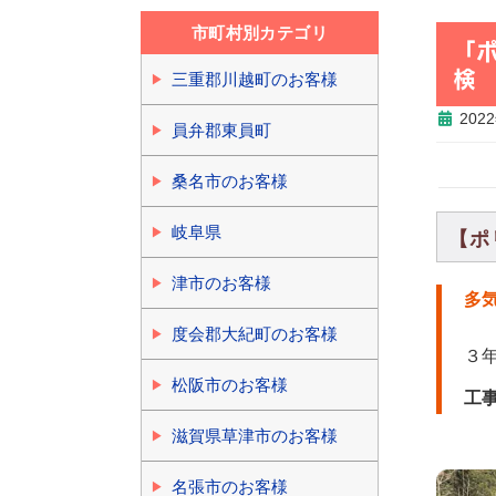
市町村別カテゴリ
「
検
三重郡川越町のお客様
202
員弁郡東員町
桑名市のお客様
岐阜県
【ポ
津市のお客様
多
度会郡大紀町のお客様
３
松阪市のお客様
工
滋賀県草津市のお客様
名張市のお客様