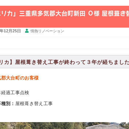
ポリカ」三重県多気郡大台町新田 Ｏ様 屋根葺き
2年12月25日
情熱リノベーション
リカ】屋根葺き替え工事が終わって３年が経ちました。20
気郡大台町のお客様
年経過工事点検
事種別：
屋根葺き替え工事