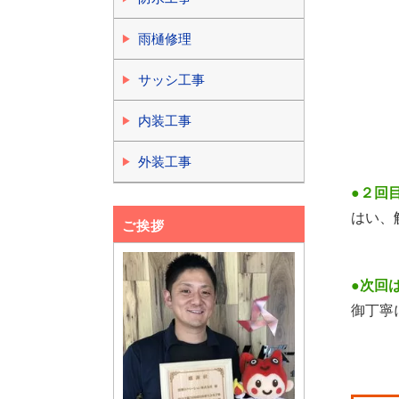
雨樋修理
サッシ工事
内装工事
外装工事
●２回
はい、
ご挨拶
●次回
御丁寧