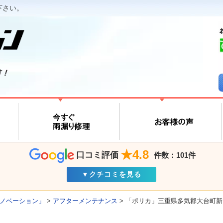
下さい。
す！
★4.8
口コミ評価
件数：101件
▼クチコミを見る
ノベーション」
>
アフターメンテナンス
>
「ポリカ」三重県多気郡大台町新