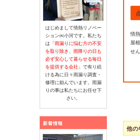
はじめまして情熱リノベー
情
ション㈱小河です。私たち
屋
は
「雨漏りに悩む
方の不安
を取り除き、雨降りの日も
せ
必ず安心し
て暮らせる毎日
を提供する会社」
で有り続
ける為に日々雨漏り調査・
修理に励んでいます。雨漏
りの事は私たちにお任せ下
さい。
新着情報
他の