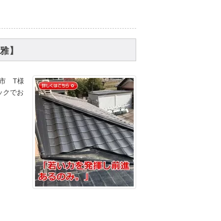
ガ雅】
市 T様
ックでお