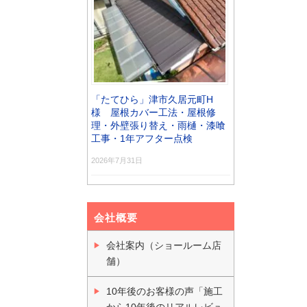
「たてひら」津市久居元町H
様 屋根カバー工法・屋根修
理・外壁張り替え・雨樋・漆喰
工事・1年アフター点検
2026年7月31日
会社概要
会社案内（ショールーム店
舗）
10年後のお客様の声「施工
から10年後のリアルレビュ