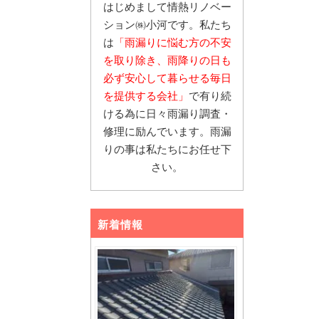
はじめまして情熱リノベー
ション㈱小河です。私たち
は
「雨漏りに悩む
方の不安
を取り除き、雨降りの日も
必ず安心し
て暮らせる毎日
を提供する会社」
で有り続
ける為に日々雨漏り調査・
修理に励んでいます。雨漏
りの事は私たちにお任せ下
さい。
新着情報