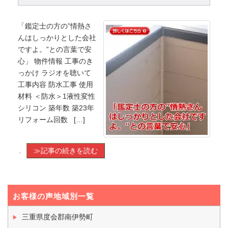
「鑑定士の方の”情熱さ
んはしっかりとした会社
ですよ。”との言葉で安
心」 物件情報 工事のき
っかけ ラジオを聴いて
工事内容 防水工事 使用
材料 ＜防水＞1液性変性
シリコン 築年数 築23年
リフォーム回数 […]
.
≫記事の続きを読む
お客様の声地域別一覧
三重県度会郡南伊勢町