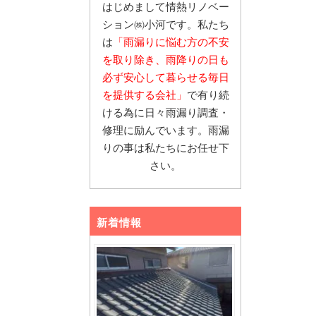
はじめまして情熱リノベー
ション㈱小河です。私たち
は
「雨漏りに悩む
方の不安
を取り除き、雨降りの日も
必ず安心し
て暮らせる毎日
を提供する会社」
で有り続
ける為に日々雨漏り調査・
修理に励んでいます。雨漏
りの事は私たちにお任せ下
さい。
新着情報