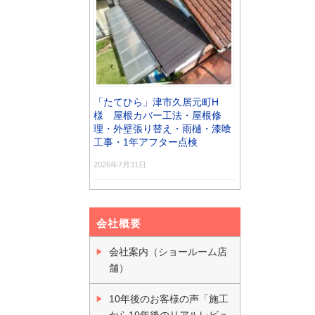
「たてひら」津市久居元町H
様 屋根カバー工法・屋根修
理・外壁張り替え・雨樋・漆喰
工事・1年アフター点検
2026年7月31日
会社概要
会社案内（ショールーム店
舗）
10年後のお客様の声「施工
から10年後のリアルレビュ