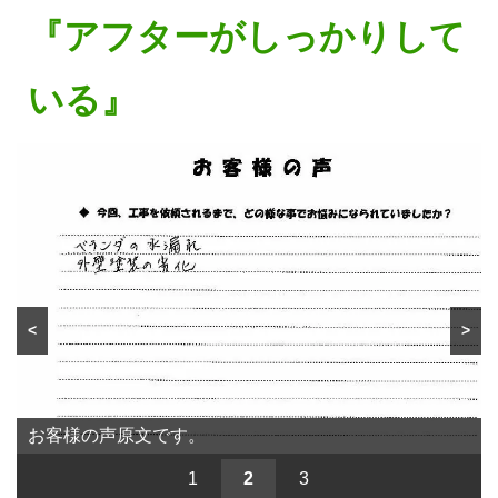
『アフターがしっかりして
いる』
<
>
お客様の声原文です。
お客様の声原文です。
1
2
3