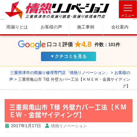
メニュー
雨漏りとは
お客様の声
施工事例
会社案内
★4.8
口コミ評価
件数：101件
▼クチコミを見る
三重県津市の雨漏り修理専門店「情熱リノベーション」
>
お客様の
声
>
三重県亀山市 T様 外壁カバー工法【ＫＭＥＷ・金属サイディン
グ】
三重県亀山市 T様 外壁カバー工法【ＫＭ
ＥＷ・金属サイディング】
2017年1月17日
情熱リノベーション