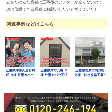
ムをたのんだ業者は工事後のアフターが全くないので、
次は信頼できる業者にお願いしたいと考えていた）
関連事例などはこちら
三重県津市久居野村
三重県津市八町 Ｍ
三重県志摩市阿児町
町 Ｎ様 外壁カバー
様 外壁カバー工法
K様 防水改修工事･
工法・金属サイディ
【ＫＭＥＷ・金属サ
外壁カバー工法【金
ング【影石柄Ⅱ・こ
イディング】
属サイディング･ウ
づみ柄 ＫＭＥＷ】
レタン塗膜防水】