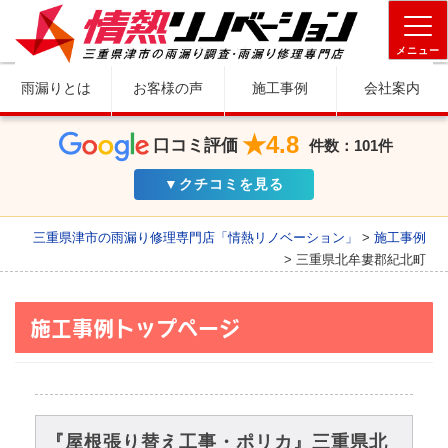
メニュー
雨漏りとは
お客様の声
施工事例
会社案内
★4.8
口コミ評価
件数：101件
▼クチコミを見る
三重県津市の雨漏り修理専門店「情熱リノベーション」
>
施工事例
>
三重県北牟婁郡紀北町
施工事例トップページ
『屋根張り替え工事・ポリカ』三重県北