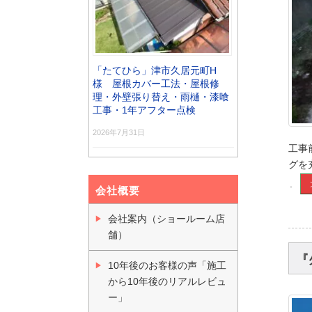
「たてひら」津市久居元町H
様 屋根カバー工法・屋根修
理・外壁張り替え・雨樋・漆喰
工事・1年アフター点検
2026年7月31日
工事
グを
.
会社概要
会社案内（ショールーム店
舗）
『
10年後のお客様の声「施工
から10年後のリアルレビュ
ー」