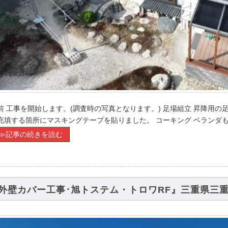
前 工事を開始します。(調査時の写真となります。) 足場組立 昇降用の
充填する箇所にマスキングテープを貼りました。 コーキング ベランダも
≫記事の続きを読む
外壁カバー工事･旭トステム・トロワRF』三重県三