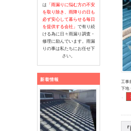
は
「雨漏りに悩む
方の不安
を取り除き、雨降りの日も
必ず安心し
て暮らせる毎日
を提供する会社」
で有り続
ける為に日々雨漏り調査・
修理に励んでいます。雨漏
りの事は私たちにお任せ下
さい。
新着情報
工事
下地
.
『