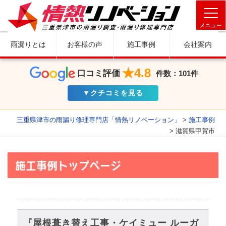
メニュー
雨漏りとは
お客様の声
施工事例
会社案内
★4.8
口コミ評価
件数：101件
▼クチコミを見る
三重県津市の雨漏り修理専門店「情熱リノベーション」
>
施工事例
>
滋賀県甲賀市
施工事例トップページ
『屋根葺き替え工事・ケイミュー ルーガ