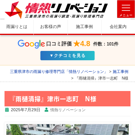
メニュー
雨漏りとは
お客様の声
施工事例
会社案内
★4.8
口コミ評価
件数：101件
▼クチコミを見る
三重県津市の雨漏り修理専門店「情熱リノベーション」
>
施工事例
>
『雨樋清掃』津市一志町 N様
『雨樋清掃』津市一志町 N様
2025年7月29日
情熱リノベーション