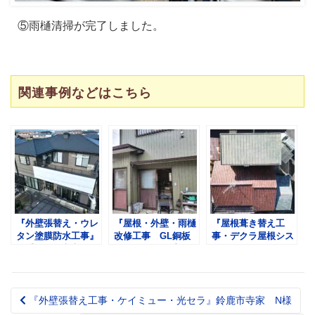
⑤雨樋清掃が完了しました。
関連事例などはこちら
『外壁張替え・ウレ
『屋根・外壁・雨樋
『屋根葺き替え工
タン塗膜防水工事』
改修工事 GL銅板
事・デクラ屋根シス
三重県四日市市尾平
たてひら』三重県鈴
テム セネター』三
町 O様
鹿市磯山 D様
重県津市河芸町 Ｔ
様
『外壁張替え工事・ケイミュー・光セラ』鈴鹿市寺家 N様
Post