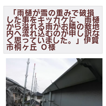
「雨樋が雪の重みで破損
した事をキッカケに、雨樋
から溢れる雨がお隣の敷地
内へ流れ込むのが申し訳な
く思っていました。」伊賀
市桐ヶ丘 Ｏ様