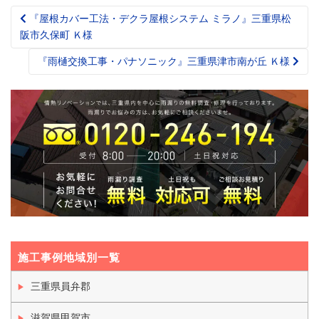
『屋根カバー工法・デクラ屋根システム ミラノ』三重県松
Post
阪市久保町 Ｋ様
navigation
『雨樋交換工事・パナソニック』三重県津市南が丘 Ｋ様
施工事例地域別一覧
三重県員弁郡
滋賀県甲賀市