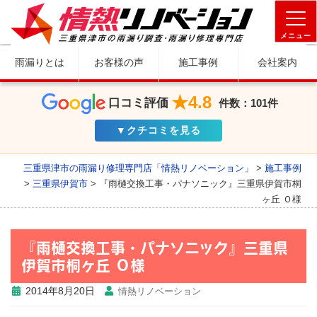
メニュー
雨漏りとは
お客様の声
施工事例
会社案内
★4.8
口コミ評価
件数：101件
▼クチコミを見る
三重県津市の雨漏り修理専門店「情熱リノベーション」
>
施工事例
>
三重県伊賀市
>
『雨樋交換工事・パナソニック』三重県伊賀市桐
ヶ丘 Ｏ様
『雨樋交換工事・パナソニック』三重県
伊賀市桐ヶ丘 Ｏ様
2014年8月20日
情熱リノベーション