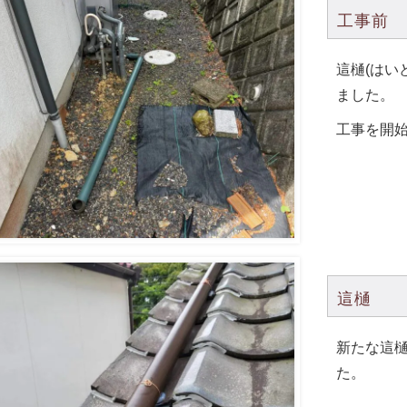
工事前
這樋(はい
ました。
工事を開
這樋
新たな這
た。