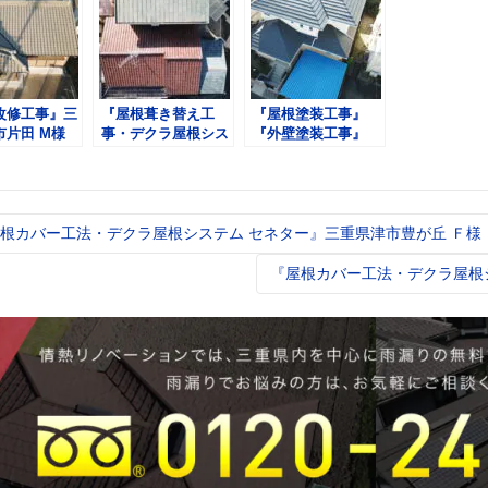
改修工事』三
『屋根葺き替え工
『屋根塗装工事』
市片田 M様
事・デクラ屋根シス
『外壁塗装工事』
テム セネター』三
『雨樋塗装工事』三
重県津市河芸町 Ｔ
重県四日市市釆女が
様
丘 Ｆ様
根カバー工法・デクラ屋根システム セネター』三重県津市豊が丘 Ｆ
t
igation
『屋根カバー工法・デクラ屋根