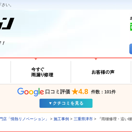
下さい。
す！
★4.8
口コミ評価
件数：101件
▼クチコミを見る
門店「情熱リノベーション」
>
施工事例
>
三重県津市
>
『雨樋修理・這い樋