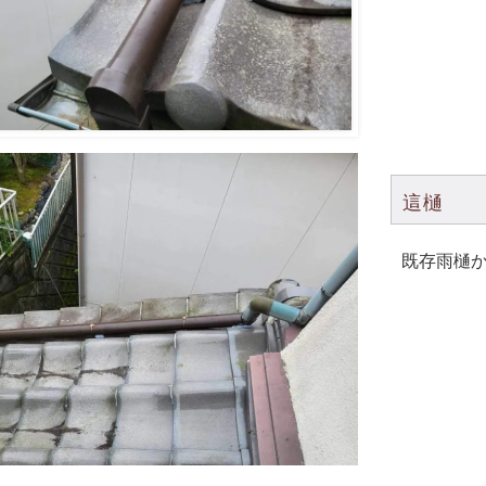
這樋
既存雨樋