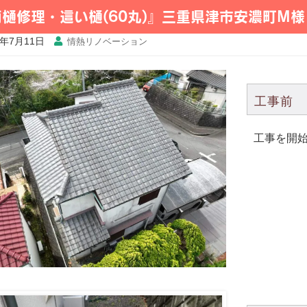
雨樋修理・這い樋(60丸)』三重県津市安濃町M
4年7月11日
情熱リノベーション
工事前
工事を開始