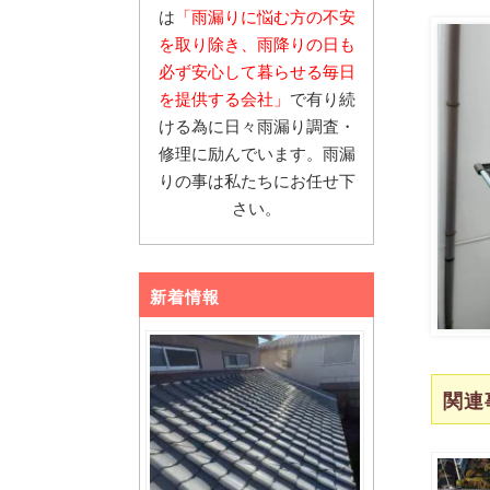
は
「雨漏りに悩む
方の不安
を取り除き、雨降りの日も
必ず安心し
て暮らせる毎日
を提供する会社」
で有り続
ける為に日々雨漏り調査・
修理に励んでいます。雨漏
りの事は私たちにお任せ下
さい。
新着情報
関連