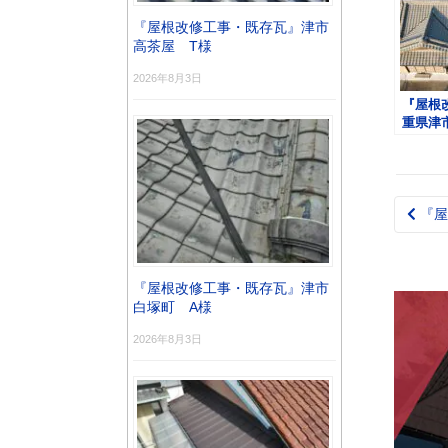
『屋根改修工事・既存瓦』津市
高茶屋 T様
2026年8月3日
『屋根
重県津
『屋
Pos
nav
『屋根改修工事・既存瓦』津市
白塚町 A様
2026年8月3日