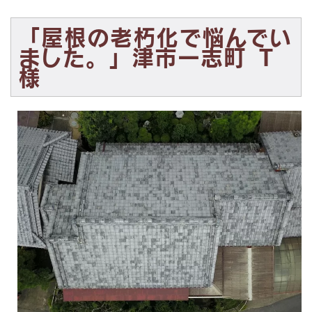
「屋根の老朽化で悩んでい
ました。
」津市一志町 Ｔ
様