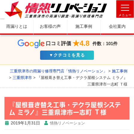
メニュー
雨漏りとは
お客様の声
施工事例
会社案内
★4.8
口コミ評価
件数：101件
▼クチコミを見る
三重県津市の雨漏り修理専門店「情熱リノベーション」
>
施工事例
>
三重県津市
>
『屋根葺き替え工事・デクラ屋根システム ミラノ』
三重県津市一志町 Ｔ様
『屋根葺き替え工事・デクラ屋根システ
ム ミラノ』三重県津市一志町 Ｔ様
2019年1月31日
情熱リノベーション