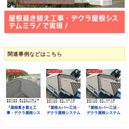
屋根葺き替え工事・デクラ屋根シス
テムミラノ
で実現！
関連事例などはこちら
『屋根葺き替え工
『屋根カバー工法・
『屋根カバー工法・
事・デクラ屋根シス
デクラ屋根システム
デクラ屋根システム
テム ミラノ』三重
セネター』三重県津
セネター』三重県津
県亀山市みどり町
市一志町 Ｋ様
市一志町 Ｋ様
Ｏ様