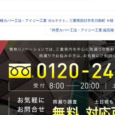
クトＦ』三重
ガルテクトＦ』三重
テクトＦ』三重県津
市桔梗が丘
県松阪市平成町Ｉ様
市稲葉町 Ｙ様
根カバー工法・アイジー工業 ガルテクト』三重県四日市市川島町 Ｈ様
t
igation
『外壁カバー工法・アイジー工業 縦石積