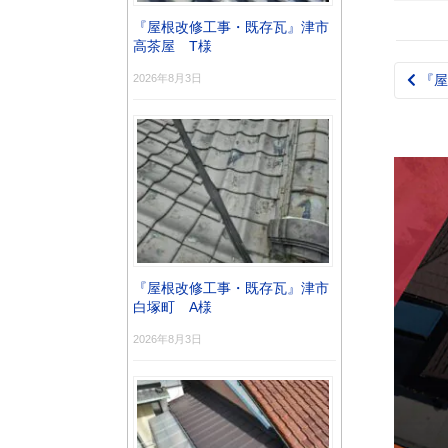
ガルテ
県名張
『屋根改修工事・既存瓦』津市
Ｕ様
高茶屋 T様
2026年8月3日
『屋
Pos
nav
『屋根改修工事・既存瓦』津市
白塚町 A様
2026年8月3日