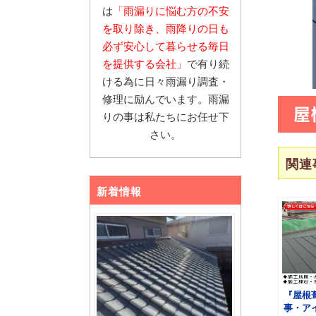
は
「雨漏りに悩む
方の不安
を取り除き、雨降りの日も
必ず安心し
て暮らせる毎日
を提供する会社」
で有り続
ける為に日々雨漏り調査・
修理に励んでいます。雨漏
屋
りの事は私たちにお任せ下
さい。
関連
新着情報
『屋根
事・ア