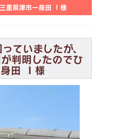
三重県津市一身田 Ｉ様
困っていましたが、
因が判明したのでひ
身田 Ｉ様