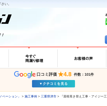
下さい。
す！
★4.8
口コミ評価
件数：101件
▼クチコミを見る
ノベーション」
>
施工事例
>
三重県津市
>
『屋根葺き替え工事・アイジー工