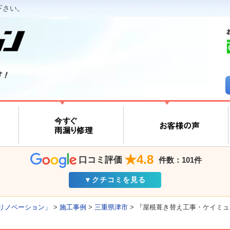
下さい。
す！
★4.8
口コミ評価
件数：101件
▼クチコミを見る
リノベーション」
>
施工事例
>
三重県津市
>
『屋根葺き替え工事・ケイミュ