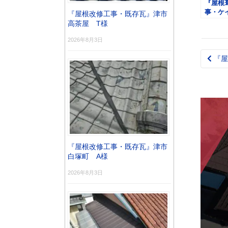
『屋根
事・ケ
『屋根改修工事・既存瓦』津市
ーガ雅
高茶屋 T様
白山町 
2026年8月3日
『屋
Pos
nav
『屋根改修工事・既存瓦』津市
白塚町 A様
2026年8月3日