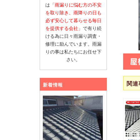
は
「雨漏りに悩む
方の不安
を取り除き、雨降りの日も
必ず安心し
て暮らせる毎日
を提供する会社」
で有り続
ける為に日々雨漏り調査・
修理に励んでいます。雨漏
りの事は私たちにお任せ下
屋
さい。
関連
新着情報