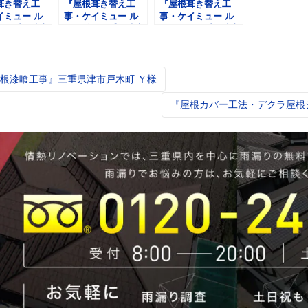
葺き替え工
『屋根葺き替え工
『屋根葺き替え工
イミュー ル
事・ケイミュー ル
事・ケイミュー ル
』三重県津市
ーガ雅』三重県津市
ーガ雅』三重県津市
Ｋ様
丸之内養正町 Ｋ様
安濃町 Ｍ様
根漆喰工事』三重県津市戸木町 Ｙ様
t
igation
『屋根カバー工法・デクラ屋根