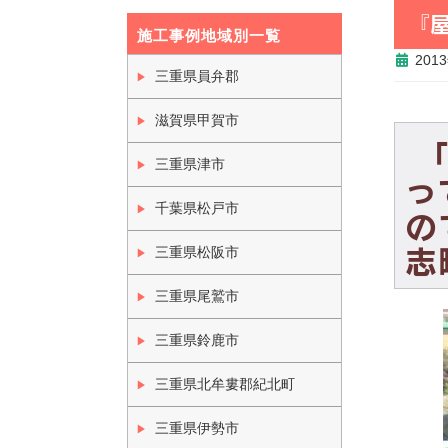
『
施工事例地域別一覧
201
三重県員弁郡
滋賀県甲賀市
「
三重県津市
っ
千葉県松戸市
の
志
三重県松阪市
三重県尾鷲市
三重県鈴鹿市
三重県北牟婁郡紀北町
三重県伊勢市