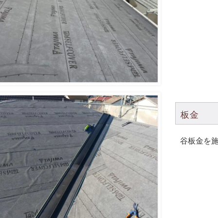
板金
谷板金を