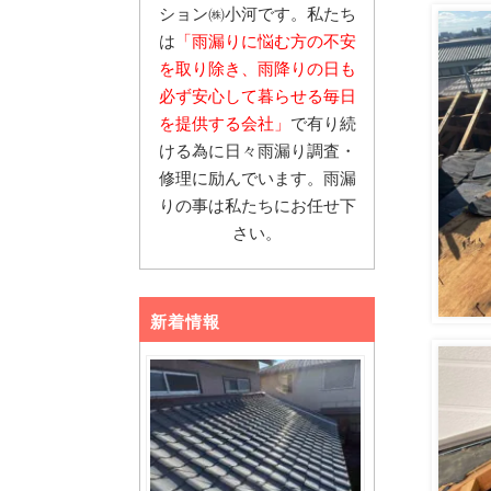
ション㈱小河です。私たち
は
「雨漏りに悩む
方の不安
を取り除き、雨降りの日も
必ず安心し
て暮らせる毎日
を提供する会社」
で有り続
ける為に日々雨漏り調査・
修理に励んでいます。雨漏
りの事は私たちにお任せ下
さい。
新着情報