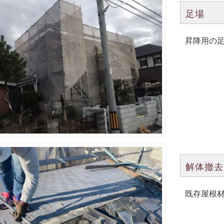
足場
昇降用の
解体撤去
既存屋根