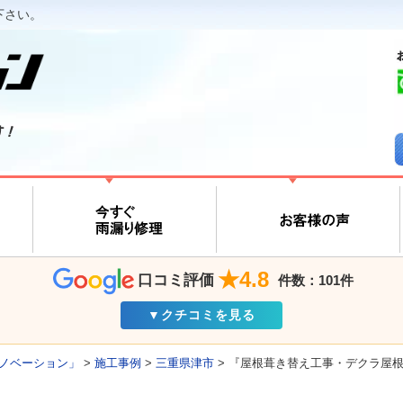
下さい。
す！
★4.8
口コミ評価
件数：101件
▼クチコミを見る
ノベーション」
>
施工事例
>
三重県津市
>
『屋根葺き替え工事・デクラ屋根