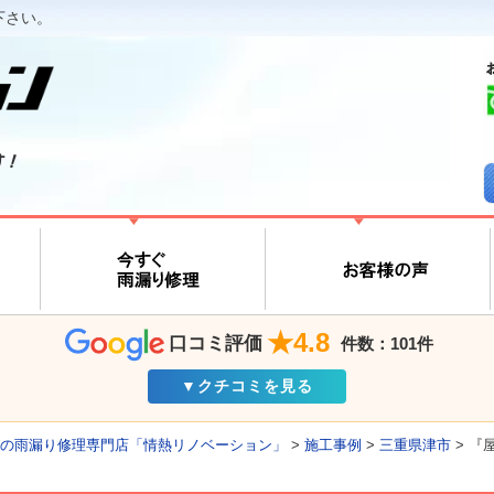
下さい。
す！
★4.8
口コミ評価
件数：101件
▼クチコミを見る
の雨漏り修理専門店「情熱リノベーション」
>
施工事例
>
三重県津市
>
『