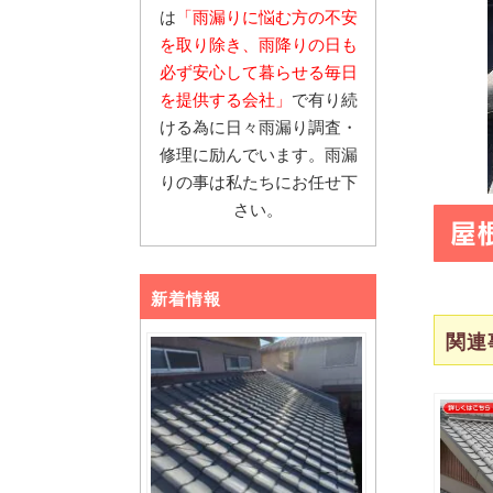
は
「雨漏りに悩む
方の不安
を取り除き、雨降りの日も
必ず安心し
て暮らせる毎日
を提供する会社」
で有り続
ける為に日々雨漏り調査・
修理に励んでいます。雨漏
りの事は私たちにお任せ下
さい。
屋
新着情報
関連