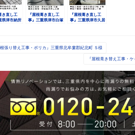
葺き直し工
『屋根葺き直し工
『屋根葺き直し工
重県津市納所
事』三重県津市白塚
事』三重県津市久居
町 Ｓ様
北口町 Ｙ様
根張り替え工事・ポリカ』三重県北牟婁郡紀北町 Ｓ様
t
igation
『屋根葺き替え工事・ケ