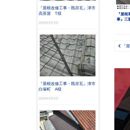
『屋根改修工事・既存瓦』津市
高茶屋 T様
『屋根
事』三
2026年8月3日
町 Ｎ様
『屋
Pos
nav
『屋根改修工事・既存瓦』津市
白塚町 A様
2026年8月3日