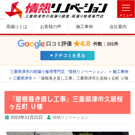
メニュー
雨漏りとは
お客様の声
施工事例
会社案内
★4.8
口コミ評価
件数：101件
▼クチコミを見る
三重県津市の雨漏り修理専門店「情熱リノベーション」
>
施工事例
>
三重県津市
>
『屋根葺き直し工事』三重県津市久居桜ヶ丘町 Ｕ様
『屋根葺き直し工事』三重県津市久居桜
ヶ丘町 Ｕ様
2023年11月22日
情熱リノベーション