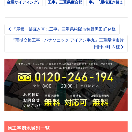
金属サイディング』
工事』三重県度会郡
事』『屋根葺き替え
三重県鳥羽市相佐町
玉城町 Ｔ様
工事・金属屋根たて
K様
ひら』三重県伊勢市
Ｓ様
『屋根一部葺き直し工事』三重県松阪市嬉野黒田町 M様
Post
navigation
『雨樋交換工事・パナソニック アイアン半丸』三重県津市片
田田中町 Ｓ様
施工事例地域別一覧