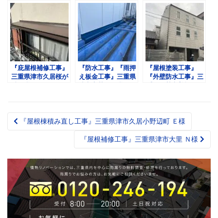
『庇屋根補修工事』
『防水工事』『雨押
『屋根塗装工事』
三重県津市久居桜が
え板金工事』三重県
『外壁防水工事』三
丘 Ｍ様
津市高茶屋 Ｍ様
重県伊勢市曽祢 Ｏ
様
『屋根棟積み直し工事』三重県津市久居小野辺町 Ｅ様
Post
navigation
『屋根補修工事』三重県津市大里 Ｎ様