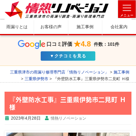
メニュー
雨漏りとは
お客様の声
施工事例
会社案内
★4.8
口コミ評価
件数：101件
▼クチコミを見る
三重県津市の雨漏り修理専門店「情熱リノベーション」
>
施工事例
>
三重県伊勢市
>
『外壁防水工事』三重県伊勢市二見町 Ｈ様
『外壁防水工事』三重県伊勢市二見町 Ｈ
様
2023年4月28日
情熱リノベーション