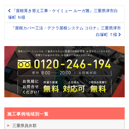
『屋根葺き替え工事・ケイミュー ルーガ雅』三重県津市白
Post
塚町 Ｎ様
navigation
『屋根カバー工法・デクラ屋根システム コロナ』三重県津市
白塚町 Ｔ様
施工事例地域別一覧
三重県員弁郡