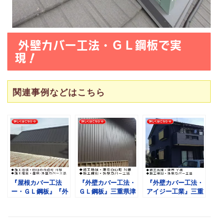
外壁カバー工法・ＧＬ鋼板で実
現！
関連事例などはこちら
『屋根カバー工法
『外壁カバー工法・
『外壁カバー工法・
ー・ＧＬ鋼板』『外
ＧＬ鋼板』三重県津
アイジー工業』三重
壁カバー工法・ＧＬ
市白山町 Ｎ様
県津市 Ｙ様
鋼板』三重県四日市
市泊町 Ｒ様