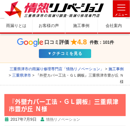
メニュー
雨漏りとは
お客様の声
施工事例
会社案内
★4.8
口コミ評価
件数：101件
▼クチコミを見る
三重県津市の雨漏り修理専門店「情熱リノベーション」
>
施工事例
>
三重県津市
>
『外壁カバー工法・ＧＬ鋼板』三重県津市豊が丘 Ｎ
様
『外壁カバー工法・ＧＬ鋼板』三重県津
市豊が丘 Ｎ様
2017年7月9日
情熱リノベーション