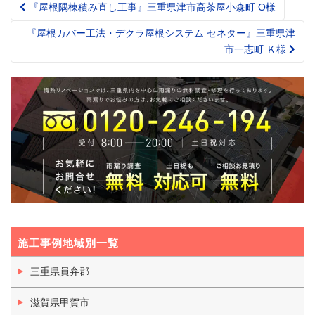
『屋根隅棟積み直し工事』三重県津市高茶屋小森町 O様
Post
navigation
『屋根カバー工法・デクラ屋根システム セネター』三重県津
市一志町 Ｋ様
施工事例地域別一覧
三重県員弁郡
滋賀県甲賀市