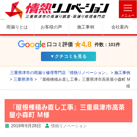
メニュー
雨漏りとは
お客様の声
施工事例
会社案内
★4.8
口コミ評価
件数：101件
▼クチコミを見る
三重県津市の雨漏り修理専門店「情熱リノベーション」
>
施工事例
>
三重県津市
>
『屋根棟積み直し工事』三重県津市高茶屋小森町 M
様
『屋根棟積み直し工事』三重県津市高茶
屋小森町 M様
2018年9月28日
情熱リノベーション