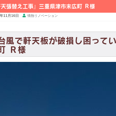
軒天張替え工事』三重県津市末広町 Ｒ様
8年11月16日
情熱リノベーション
台風で軒天板が破損し困って
町 Ｒ様