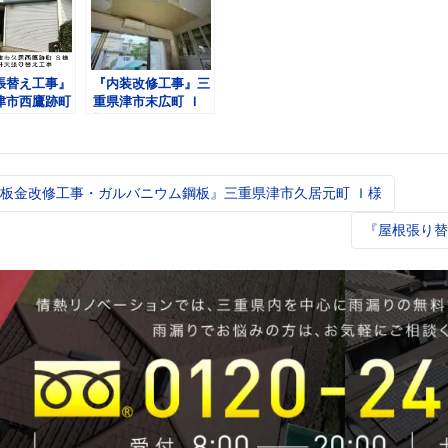
張替え工事』
『内装改修工事』三
津市西鷹跡町
重県津市末広町 Ｉ
様
板金改修工事・ガルバニウム鋼板』三重県津市久居元町 Ｉ様
t
igation
『屋根張り替