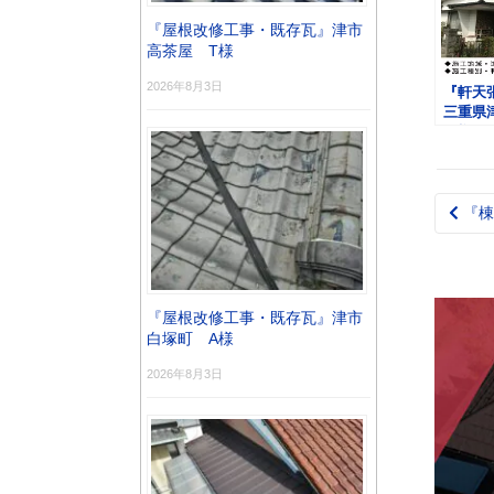
『屋根改修工事・既存瓦』津市
高茶屋 T様
2026年8月3日
『軒天
三重県
Ｓ様
『棟
Pos
nav
『屋根改修工事・既存瓦』津市
白塚町 A様
2026年8月3日