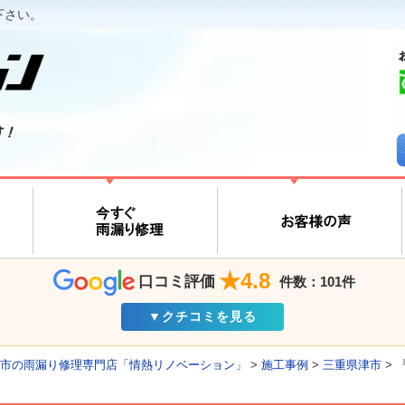
下さい。
す！
★4.8
口コミ評価
件数：101件
▼クチコミを見る
市の雨漏り修理専門店「情熱リノベーション」
>
施工事例
>
三重県津市
>