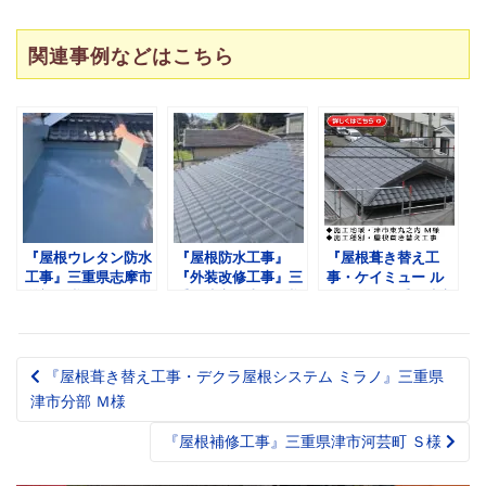
関連事例などはこちら
『屋根ウレタン防水
『屋根防水工事』
『屋根葺き替え工
工事』三重県志摩市
『外装改修工事』三
事・ケイミュー ル
磯部 Ｏ様
重県津市白山町 A様
ーガ雅』三重県津市
東丸之内 Ｍ様
『屋根葺き替え工事・デクラ屋根システム ミラノ』三重県
Post
津市分部 Ｍ様
navigation
『屋根補修工事』三重県津市河芸町 Ｓ様