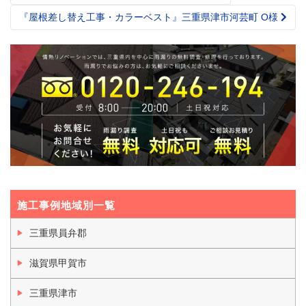
navigation
『屋根差し替え工事・カラーベスト』三重県津市河芸町 O様
施工事例地域別一覧
三重県員弁郡
滋賀県甲賀市
三重県津市