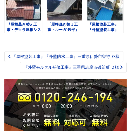
『屋根葺き替え工
『屋根葺き替え工
『屋根塗装工事』
事・デクラ屋根シス
事・ルーガ 鉄平』
『外壁塗装工事』
テム セネター』三
三重県いなべ市北勢
『雨樋塗装工事』三
重県津市河芸町 Ｔ
町 Ｗ様
重県四日市市釆女が
様
丘 Ｆ様
『屋根塗装工事』『外壁防水工事』三重県伊勢市曽祢 Ｏ様
Post
navigation
『外壁モルタル補修工事』三重県志摩市磯部町 Ｏ様