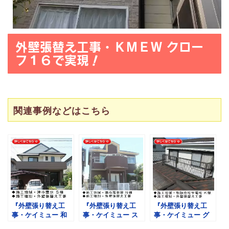
外壁張替え工事・ＫＭＥＷ クロー
フ１６
で実現！
関連事例などはこちら
『外壁張り替え工
『外壁張り替え工
『外壁張り替え工
事・ケイミュー 和
事・ケイミュー ス
事・ケイミュー グ
ボーダー アンティ
クラッチレンガ』三
ランシー』三重県松