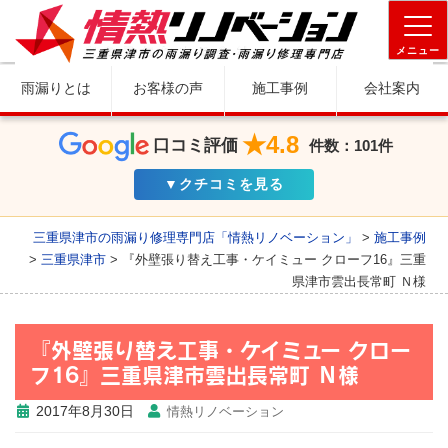
メニュー
雨漏りとは
お客様の声
施工事例
会社案内
★4.8
口コミ評価
件数：101件
▼クチコミを見る
三重県津市の雨漏り修理専門店「情熱リノベーション」
>
施工事例
>
三重県津市
>
『外壁張り替え工事・ケイミュー クローフ16』三重
県津市雲出長常町 Ｎ様
『外壁張り替え工事・ケイミュー クロー
フ16』三重県津市雲出長常町 Ｎ様
2017年8月30日
情熱リノベーション