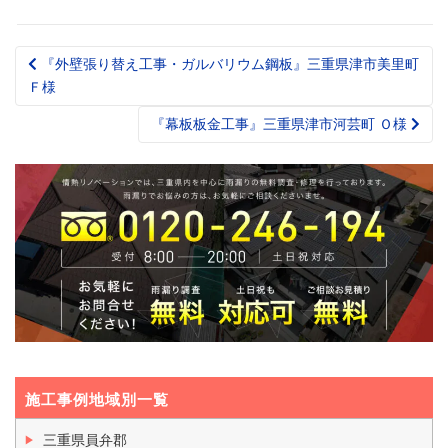
ークウッド』三重県
重県津市高茶屋 Ｎ
阪市町平尾町 Ｋ様
津市垂水 Ｓ様
様
『外壁張り替え工事・ガルバリウム鋼板』三重県津市美里町
Post
Ｆ様
navigation
『幕板板金工事』三重県津市河芸町 Ｏ様
施工事例地域別一覧
三重県員弁郡