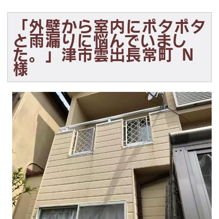
「外壁から室内にポタポタ
と雨漏りに悩んでいまし
た。
」津市雲出長常町 Ｎ
様