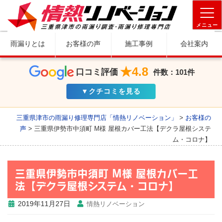
メニュー
雨漏りとは
お客様の声
施工事例
会社案内
★4.8
口コミ評価
件数：101件
▼クチコミを見る
三重県津市の雨漏り修理専門店「情熱リノベーション」
>
お客様の
声
>
三重県伊勢市中須町 M様 屋根カバー工法【デクラ屋根システ
ム・コロナ】
三重県伊勢市中須町 M様 屋根カバー工
法【デクラ屋根システム・コロナ】
2019年11月27日
情熱リノベーション