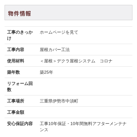
物件情報
工事のきっか
ホームページを見て
け
工事内容
屋根カバー工法
使用材料
＜屋根＞デクラ屋根システム コロナ
築年数
築25年
リフォーム回
数
工事場所
三重県伊勢市中須町
工事金額
安心保証内容
工事10年保証・10年間無料アフターメンテナ
ンス