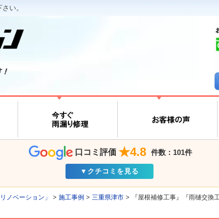
下さい。
す！
★4.8
口コミ評価
件数：101件
▼クチコミを見る
リノベーション」
>
施工事例
>
三重県津市
>
『屋根補修工事』『雨樋交換工