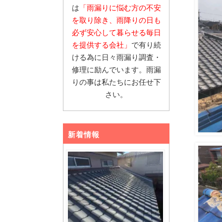
は
「雨漏りに悩む
方の不安
を取り除き、雨降りの日も
必ず安心し
て暮らせる毎日
を提供する会社」
で有り続
ける為に日々雨漏り調査・
修理に励んでいます。雨漏
りの事は私たちにお任せ下
さい。
新着情報