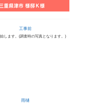
三重県津市 様邸Ｋ様
工事前
始します。(調査時の写真となります。)
雨樋