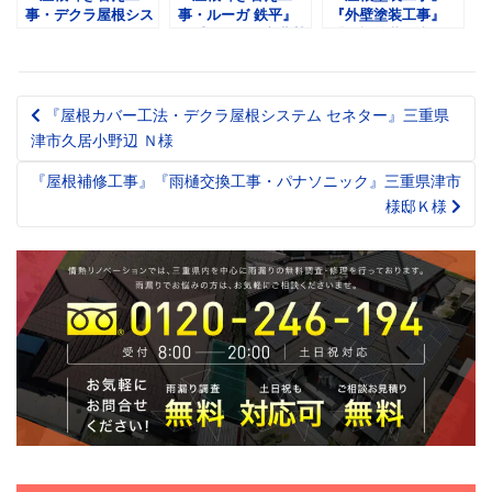
事・デクラ屋根シス
事・ルーガ 鉄平』
『外壁塗装工事』
テム セネター』三
三重県いなべ市北勢
『雨樋塗装工事』三
重県津市河芸町 Ｔ
町 Ｗ様
重県四日市市釆女が
様
丘 Ｆ様
『屋根カバー工法・デクラ屋根システム セネター』三重県
Post
津市久居小野辺 Ｎ様
navigation
『屋根補修工事』『雨樋交換工事・パナソニック』三重県津市
様邸Ｋ様