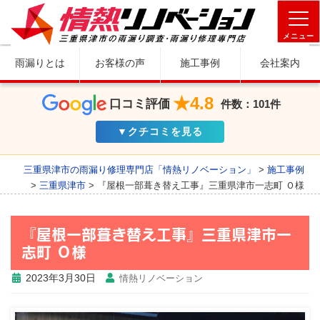
メニュー
雨漏りとは
お客様の声
施工事例
会社案内
★4.8
口コミ評価
件数：101件
▼クチコミを見る
三重県津市の雨漏り修理専門店「情熱リノベーション」
>
施工事例
>
三重県津市
>
『屋根一部葺き替え工事』三重県津市一志町 Ｏ様
『屋根一部葺き替え工事』三重県津市一
志町 Ｏ様
2023年3月30日
情熱リノベーション