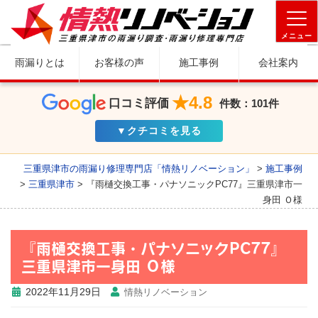
メニュー
雨漏りとは
お客様の声
施工事例
会社案内
★4.8
口コミ評価
件数：101件
▼クチコミを見る
三重県津市の雨漏り修理専門店「情熱リノベーション」
>
施工事例
>
三重県津市
>
『雨樋交換工事・パナソニックPC77』三重県津市一
身田 Ｏ様
『雨樋交換工事・パナソニックPC77』
三重県津市一身田 Ｏ様
2022年11月29日
情熱リノベーション