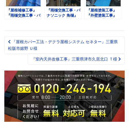
『屋根補修工事』
『雨樋交換工事・パ
『屋根塗装工事』
『雨樋交換工事・パ
ナソニック 角樋』
『外壁塗装工事』
ナソニック』三重県
三重県四日市市海山
『雨樋塗装工事』三
津市 様邸Ｋ様
道 Ｍ様
重県四日市市釆女が
丘 Ｆ様
『屋根カバー工法・デクラ屋根システム セネター』三重県
Post
松阪市嬉野 Ｕ様
navigation
『室内天井改修工事』三重県津市久居北口 Ｔ様