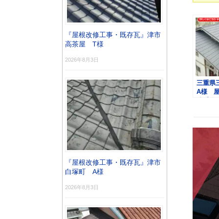
『屋根改修工事・既存瓦』津市
高茶屋 T様
2026年8月3日
三重県
A様 
法【デ
テム・
『屋根改修工事・既存瓦』津市
白塚町 A様
2026年8月3日