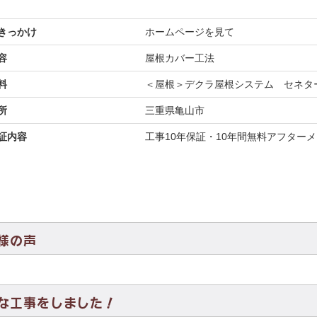
きっかけ
ホームページを見て
容
屋根カバー工法
料
＜屋根＞デクラ屋根システム セネタ
所
三重県亀山市
証内容
工事10年保証・10年間無料アフター
様の声
な工事をしました！