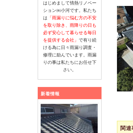
はじめまして情熱リノベー
ション㈱小河です。私たち
は
「雨漏りに悩む
方の不安
を取り除き、雨降りの日も
必ず安心し
て暮らせる毎日
を提供する会社」
で有り続
ける為に日々雨漏り調査・
修理に励んでいます。雨漏
りの事は私たちにお任せ下
さい。
新着情報
関連