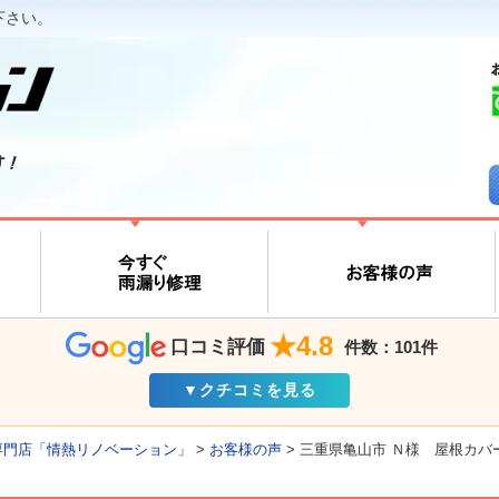
下さい。
す！
★4.8
口コミ評価
件数：101件
▼クチコミを見る
専門店「情熱リノベーション」
>
お客様の声
>
三重県亀山市 Ｎ様 屋根カバ