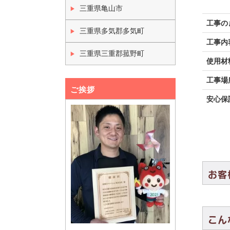
三重県亀山市
工事の
三重県多気郡多気町
工事内
三重県三重郡菰野町
使用材
工事場
ご挨拶
安心保
お客
こん