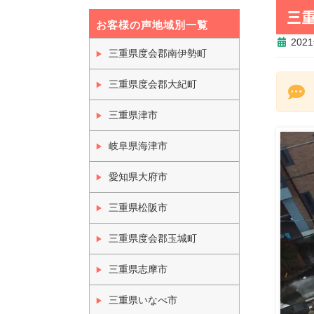
三
お客様の声地域別一覧
202
三重県度会郡南伊勢町
三重県度会郡大紀町
三重県津市
岐阜県海津市
愛知県大府市
三重県松阪市
三重県度会郡玉城町
三重県志摩市
三重県いなべ市