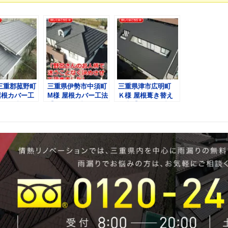
三重郡菰野町
三重県伊勢市中須町
三重県津市広明町
屋根カバー工
M様 屋根カバー工法
Ｋ様 屋根葺き替え
クラ屋根シス
【デクラ屋根システ
工事【デクラ屋根シ
セネター】
ム・コロナ】
ステム・セネター】