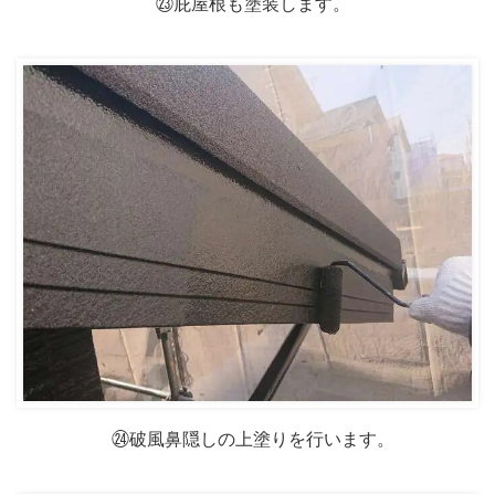
㉓庇屋根も塗装します。
㉔破風鼻隠しの上塗りを行います。