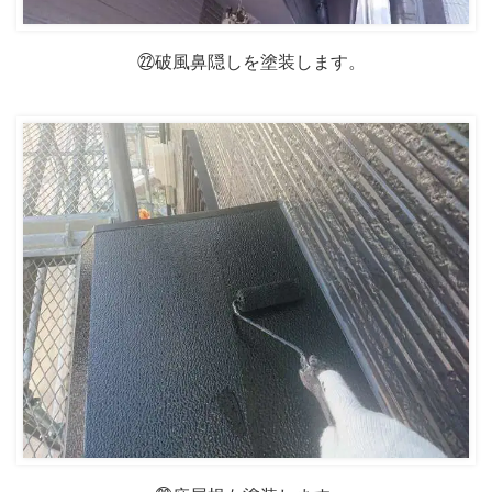
㉒破風鼻隠しを塗装します。