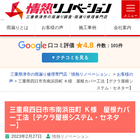
メニュー
雨漏りとは
お客様の声
施工事例
会社案内
★4.8
口コミ評価
件数：101件
▼クチコミを見る
三重県津市の雨漏り修理専門店「情熱リノベーション」
>
お客様の
声
>
三重県四日市市南浜田町 Ｋ様 屋根カバー工法【デクラ屋根シ
ステム・セネター】
三重県四日市市南浜田町 Ｋ様 屋根カバ
ー工法【デクラ屋根システム・セネタ
ー】
2023年2月27日
情熱リノベーション