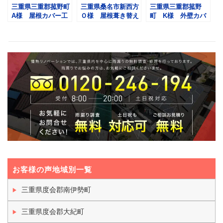
三重県三重郡菰野町
三重県桑名市新西方
三重県三重郡菰野
A様 屋根カバー工
Ｏ様 屋根葺き替え
町 K様 外壁カバ
法【デクラ屋根シス
工事【デクラ屋根シ
ー工事【旭トステ
テム・セネター】
ステム・セネター】
ム・トロワRF】
お客様の声地域別一覧
三重県度会郡南伊勢町
三重県度会郡大紀町