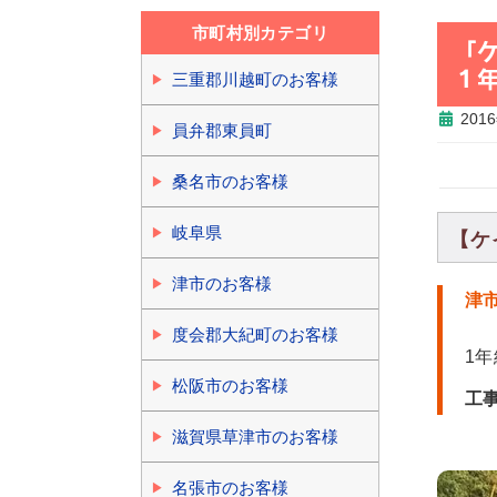
市町村別カテゴリ
「
１
三重郡川越町のお客様
201
員弁郡東員町
桑名市のお客様
岐阜県
【ケ
津市のお客様
津
度会郡大紀町のお客様
1
松阪市のお客様
工
滋賀県草津市のお客様
名張市のお客様