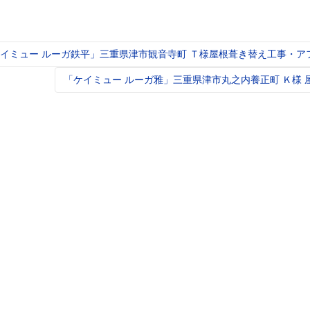
イミュー ルーガ鉄平」三重県津市観音寺町 Ｔ様屋根葺き替え工事・ア
t
igation
「ケイミュー ルーガ雅」三重県津市丸之内養正町 Ｋ様