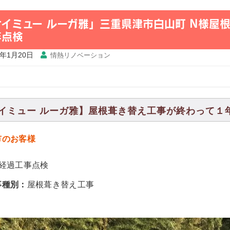
ケイミュー ルーガ雅」三重県津市白山町 N様屋
年点検
6年1月20日
情熱リノベーション
イミュー ルーガ雅】屋根葺き替え工事が終わって１年が経
市のお客様
年経過工事点検
事種別：
屋根葺き替え工事